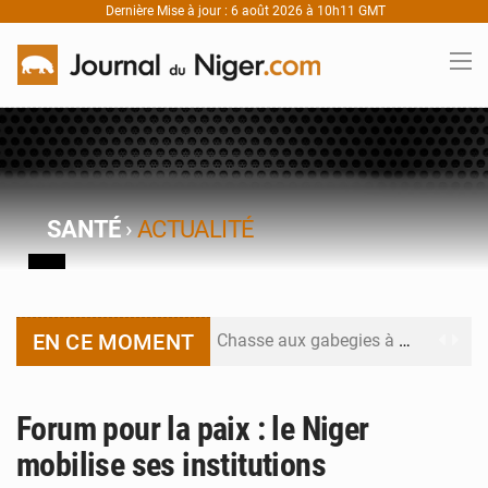
Dernière Mise à jour : 6 août 2026 à 10h11 GMT
SANTÉ
›
ACTUALITÉ
EN CE MOMENT
Chasse aux gabegies à Niamey : 74 milliards de FCFA recouvrés par la COLDEFF
Tibiri : le dialogue, nouveau terrain de jeu pour la paix
Forum pour la paix : le Niger
Niger : le ministère du Pétrole mise sur la performance
mobilise ses institutions
Niger : Abdoulaye Seydou en visite à la MCC de Malbaza