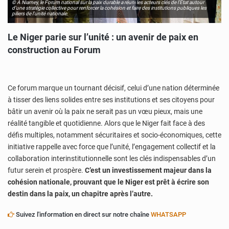
© À Niamey, le Forum national sur la paix durable a réuni les acteurs clés de l’État autour
d’une stratégie collective pour renforcer la cohésion et faire des institutions publiques les
piliers de l’unité nationale.
Le Niger parie sur l’unité : un avenir de paix en
construction au Forum
Ce forum marque un tournant décisif, celui d’une nation déterminée
à tisser des liens solides entre ses institutions et ses citoyens pour
bâtir un avenir où la paix ne serait pas un vœu pieux, mais une
réalité tangible et quotidienne. Alors que le Niger fait face à des
défis multiples, notamment sécuritaires et socio-économiques, cette
initiative rappelle avec force que l’unité, l’engagement collectif et la
collaboration interinstitutionnelle sont les clés indispensables d’un
futur serein et prospère.
C’est un investissement majeur dans la
cohésion nationale, prouvant que le Niger est prêt à écrire son
destin dans la paix, un chapitre après l’autre.
Suivez l'information en direct sur notre chaîne
WHATSAPP