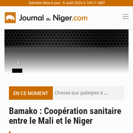
Dernière Mise à jour : 6 août 2026 à 10h11 GMT
›
Chasse aux gabegies à Niamey : 74 milliards de FCFA recouvrés par la COLDEFF
EN CE MOMENT
Tibiri : le dialogue, nouveau terrain de jeu pour la paix
Bamako : Coopération sanitaire
entre le Mali et le Niger
Niger : le ministère du Pétrole mise sur la performance
Niger : Abdoulaye Seydou en visite à la MCC de Malbaza