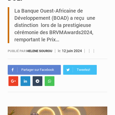
La Banque Ouest-Africaine de
Tibiri : le dialogue, nouveau terrain de jeu pour la paix
Développement (BOAD) a reçu une
distinction lors de la prestigieuse
cérémonie des BRVMAwards2024,
remportant le Prix…
le:
12 juin 2024
PUBLIÉ PAR
HELENE SOUROU
Partager sur Facebook
Tweetez!