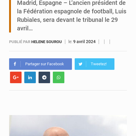
Madrid, Espagne – L’ancien président de
la Fédération espagnole de football, Luis
Arlit : La police d’Akokan démantèle deux réseaux criminels
Rubiales, sera devant le tribunal le 29
avril…
le:
9 avril 2024
PUBLIÉ PAR
HELENE SOUROU
Partager sur Facebook
Tweetez!