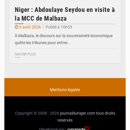
Niger : Abdoulaye Seydou en visite à
la MCC de Malbaza
5 août 2026
Publié à 10h53
À Malbaza, le discours sur la souveraineté économique
quitte les tribunes pour entrer…
SAVOIR PLUS
Mentions legales
Copyright © 2008 - 2026
journalduniger.com
tous droits
reservés
Développé par