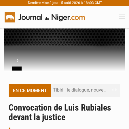
Dernière Mise à jour : 5 août 2026 à 18h03 GMT
›
Tibiri : le dialogue, nouveau terrain de jeu pour la paix
EN CE MOMENT
Niger : le ministère du Pétrole mise sur la performance
Convocation de Luis Rubiales
devant la justice
Niger : Abdoulaye Seydou en visite à la MCC de Malbaza
Niamey : Mohamed Toumba enchaîne les audiences