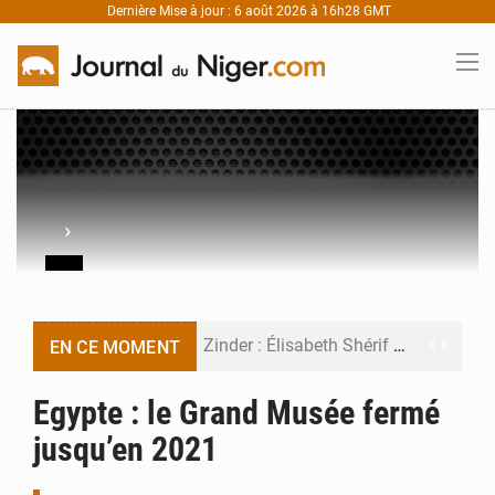
Dernière Mise à jour : 6 août 2026 à 16h28 GMT
›
Zinder : Élisabeth Shérif visite l’école Birni Garçon
EN CE MOMENT
Tahoua : Élisabeth Shérif inspecte le Collège Scientifique
Egypte : le Grand Musée fermé
jusqu’en 2021
Niger : Bilan à mi-parcours du Programme de Refondation
Chasse aux gabegies à Niamey : 74 milliards de FCFA recouvrés par la COLDEFF