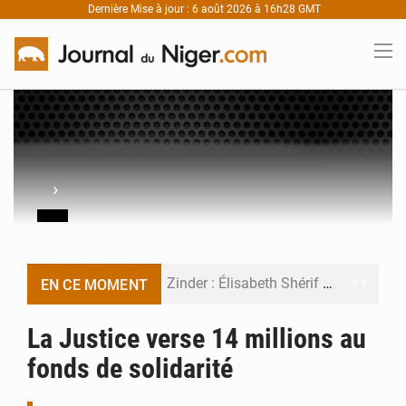
Dernière Mise à jour : 6 août 2026 à 16h28 GMT
›
Zinder : Élisabeth Shérif visite l’école Birni Garçon
EN CE MOMENT
Tahoua : Élisabeth Shérif inspecte le Collège Scientifique
La Justice verse 14 millions au
fonds de solidarité
Niger : Bilan à mi-parcours du Programme de Refondation
Chasse aux gabegies à Niamey : 74 milliards de FCFA recouvrés par la COLDEFF