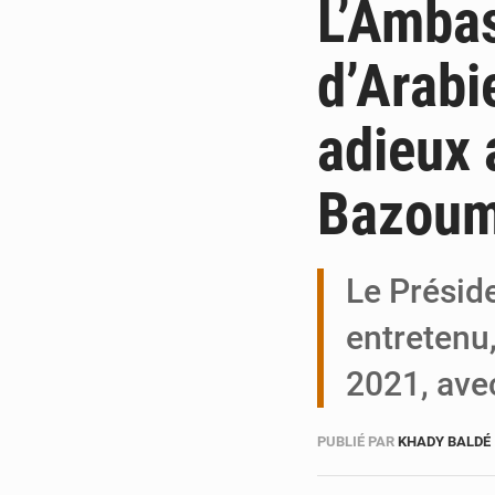
L’Amba
d’Arabi
adieux
Bazou
Le Présid
entretenu,
2021, av
PUBLIÉ PAR
KHADY BALDÉ