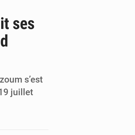
 de Malbaza
it ses
iences
ed
eaux criminels
zoum s’est
9 juillet