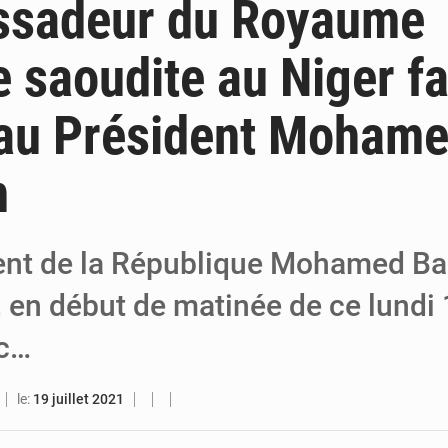
ssadeur du Royaume
5 août 2026
Niger : Abdoulaye Seydou en visite à la MCC
e saoudite au Niger fa
4 août 2026
Niamey : Mohamed Toumba enchaîne les aud
 au Président Moham
4 août 2026
Arlit : La police d’Akokan démantèle deux rés
m
ent de la République Mohamed Ba
 en début de matinée de ce lundi 1
ec…
le:
19 juillet 2021