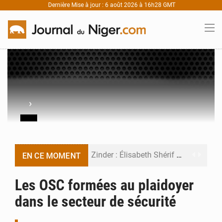
Dernière Mise à jour : 6 août 2026 à 16h28 GMT
›
Zinder : Élisabeth Shérif visite l’école Birni Garçon
EN CE MOMENT
Tahoua : Élisabeth Shérif inspecte le Collège Scientifique
Les OSC formées au plaidoyer
dans le secteur de sécurité
Niger : Bilan à mi-parcours du Programme de Refondation
Chasse aux gabegies à Niamey : 74 milliards de FCFA recouvrés par la COLDEFF