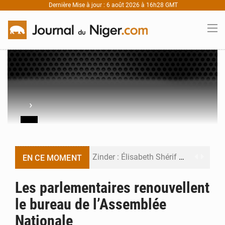
Dernière Mise à jour : 6 août 2026 à 16h28 GMT
›
Zinder : Élisabeth Shérif visite l’école Birni Garçon
EN CE MOMENT
Tahoua : Élisabeth Shérif inspecte le Collège Scientifique
Les parlementaires renouvellent
le bureau de l’Assemblée
Niger : Bilan à mi-parcours du Programme de Refondation
Nationale
Chasse aux gabegies à Niamey : 74 milliards de FCFA recouvrés par la COLDEFF