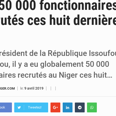
 50 000 fonctionnaire
6 août 2026
Niger : Bilan à mi-parcours du Programme de
rutés ces huit dernièr
6 août 2026
Chasse aux gabegies à Niamey : 74 milliards de FCFA rec
5 août 2026
Tibiri : le dialogue, nouveau terrain de jeu pou
président de la République Issoufo
, il y a eu globalement 50 000
aires recrutés au Niger ces huit…
le:
9 avril 2019
IGER.COM
book
Tweetez!