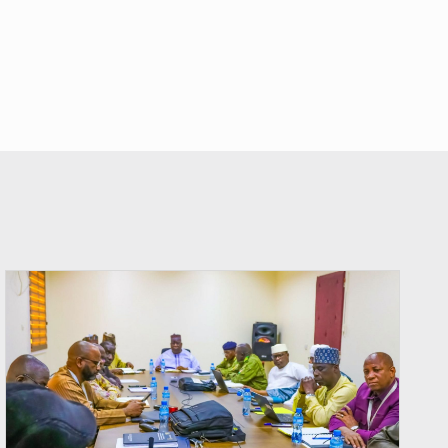
© Ministère Nigérien de l'Intérieur 1͏ ͏h͏ ·