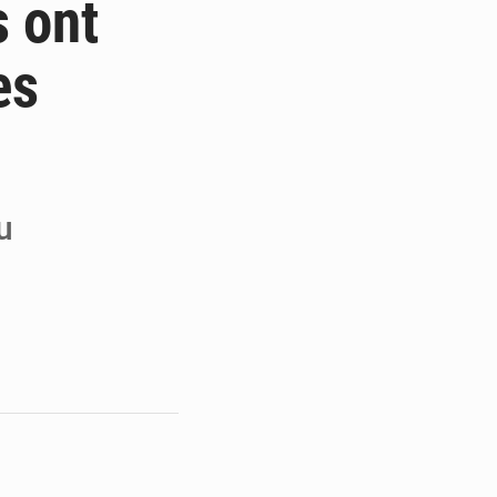
s ont
 Refondation
es
ouvrés par la COLDEFF
r la paix
u