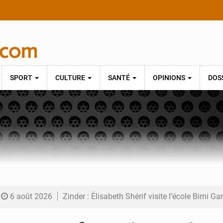
SPORT
CULTURE
SANTÉ
OPINIONS
DOS
6 août 2026
Zinder : Élisabeth Shérif visite l’école Birni Ga
6 août 2026
Tahoua : Élisabeth Shérif inspecte le Collège 