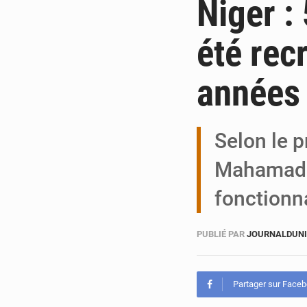
Niger :
été rec
années
Selon le 
Mahamadou
fonctionn
PUBLIÉ PAR
JOURNALDUN
Partager sur Face