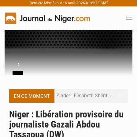
Dernière Mise à jour : 6 août 2026 à 16h28 GMT
›
Zinder : Élisabeth Shérif visite l’école Birni Garçon
EN CE MOMENT
Tahoua : Élisabeth Shérif inspecte le Collège Scientifique
Niger : Libération provisoire du
journaliste Gazali Abdou
Niger : Bilan à mi-parcours du Programme de Refondation
Tassaoua (DW)
Chasse aux gabegies à Niamey : 74 milliards de FCFA recouvrés par la COLDEFF