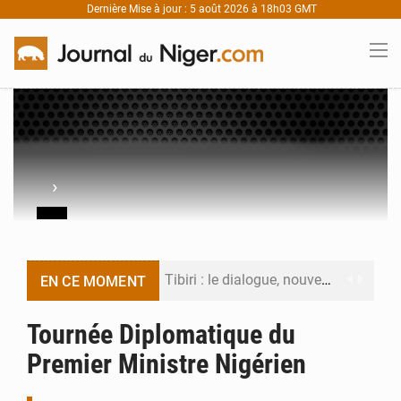
Dernière Mise à jour : 5 août 2026 à 18h03 GMT
›
Tibiri : le dialogue, nouveau terrain de jeu pour la paix
EN CE MOMENT
Niger : le ministère du Pétrole mise sur la performance
Tournée Diplomatique du
Premier Ministre Nigérien
Niger : Abdoulaye Seydou en visite à la MCC de Malbaza
Niamey : Mohamed Toumba enchaîne les audiences