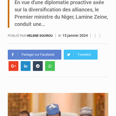
En vue d'une diplomatie proactive axée
sur la diversification des alliances, le
Arlit : La police d’Akokan démantèle deux réseaux criminels
Premier ministre du Niger, Lamine Zeine,
conduit une…
le:
15 janvier 2024
PUBLIÉ PAR
HELENE SOUROU
Partager sur Facebook
Tweetez!