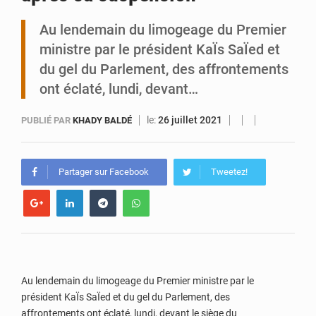
Au lendemain du limogeage du Premier
Tibiri : le dialogue, nouveau terrain de jeu pour la paix
ministre par le président KaÏs SaÏed et
du gel du Parlement, des affrontements
ont éclaté, lundi, devant…
le:
26 juillet 2021
PUBLIÉ PAR
KHADY BALDÉ
Partager sur Facebook
Tweetez!
Au lendemain du limogeage du Premier ministre par le
président KaÏs SaÏed et du gel du Parlement, des
affrontements ont éclaté, lundi, devant le siège du