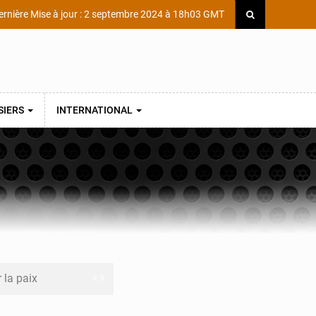
rnière Mise à jour : 2 septembre 2024 à 18h03 GMT
SIERS
INTERNATIONAL
r la paix
rformance