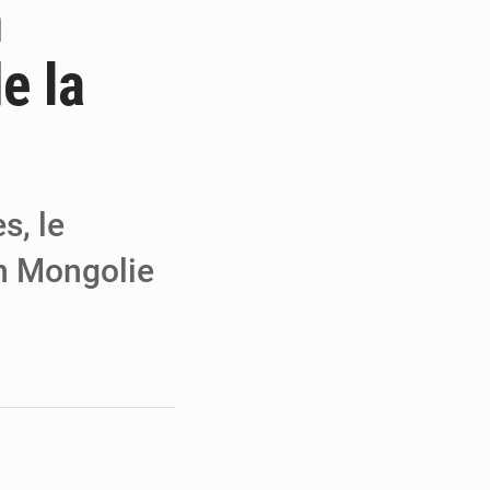
n
 de Malbaza
e la
iences
eaux criminels
s, le
en Mongolie