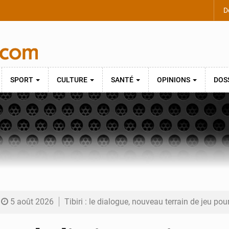
De
SPORT
CULTURE
SANTÉ
OPINIONS
DOS
5 août 2026
Tibiri : le dialogue, nouveau terrain de jeu pou
5 août 2026
Niger : le ministère du Pétrole mise sur la pe