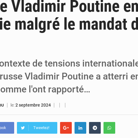
de Vladimir Poutine e
5 août 2026
Niger : Abdoulaye Seydou en visite à la MCC
e malgré le mandat d
4 août 2026
Niamey : Mohamed Toumba enchaîne les aud
4 août 2026
Arlit : La police d’Akokan démantèle deux rés
ntexte de tensions internationale
russe Vladimir Poutine a atterri 
 comme l'ont rapporté…
le:
2 septembre 2024
OU
book
Tweetez!