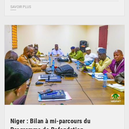
SAVOIR PLUS
© Ministère Nigérien de l'Intérieur 1͏ ͏h͏ ·
Niger : Bilan à mi-parcours du