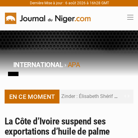
Dernière Mise à jour : 6 août 2026 à 16h28 GMT
INTERNATIONAL
›
APA
EN CE MOMENT
Zinder : Élisabeth Shérif visite l’école Birni Garçon
Tahoua : Élisabeth Shérif inspecte le Collège Scientifique
La Côte d’Ivoire suspend ses
Niger : Bilan à mi-parcours du Programme de Refondation
exportations d’huile de palme
Chasse aux gabegies à Niamey : 74 milliards de FCFA recouvrés par la COLDEFF