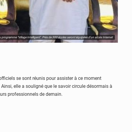
u programme "Village Intelligent". Près de 300 écoles seront équipées d’un accès Internet
fficiels se sont réunis pour assister à ce moment
 Ainsi, elle a souligné que le savoir circule désormais à
uturs professionnels de demain.