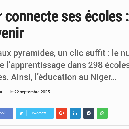
 connecte ses écoles :
4 août 2026
Carte biométrique à Maradi : Lancement 
3 août 2026
Journée de l’Arbre à Maradi : l’environnement au 
venir
3 août 2026
Identité numérique : Le Niger s’inspire de l’e
ux pyramides, un clic suffit : le 
e l’apprentissage dans 298 école
s. Ainsi, l’éducation au Niger…
le:
22 septembre 2025
OU
book
Tweetez!