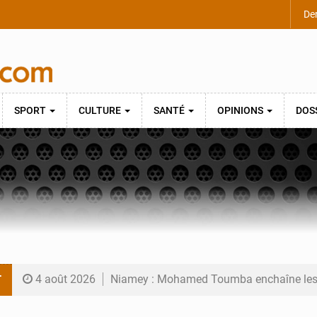
Der
SPORT
CULTURE
SANTÉ
OPINIONS
DOS
T
4 août 2026
Niamey : Mohamed Toumba enchaîne les
4 août 2026
Arlit : La police d’Akokan démantèle deux