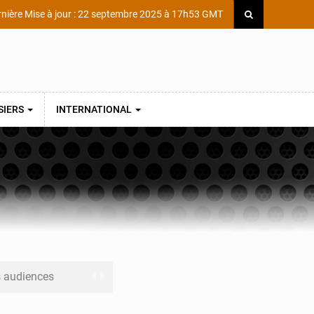
nière Mise à jour : 22 septembre 2025 à 17h53 GMT
SIERS
INTERNATIONAL
 audiences
 réseaux criminels