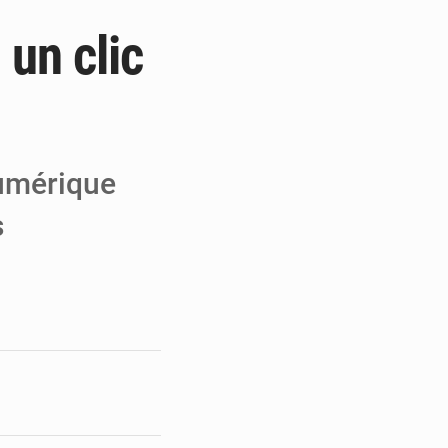
 un clic
des enrôlements
cœur de la refondation
xpérience du Burkina
numérique
s