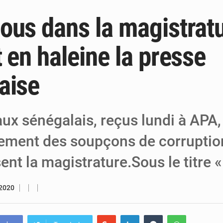
ous dans la magistrat
6 août 2026
Niger : Bilan à mi-parcours du Programm
6 août 2026
Chasse aux gabegies à Niamey : 74 milliards de FCFA r
 en haleine la presse
5 août 2026
Tibiri : le dialogue, nouveau terrain de jeu
aise
ux sénégalais, reçus lundi à APA, 
lement des soupçons de corruptio
nt la magistrature.Sous le titre 
 2020