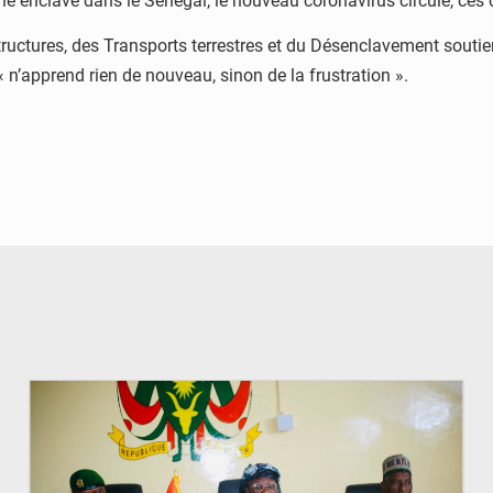
 enclavé dans le Sénégal, le nouveau coronavirus circule, ces 
tructures, des Transports terrestres et du Désenclavement soutien
, « n’apprend rien de nouveau, sinon de la frustration ».
© Ministère de l’Education Nationale Officiel