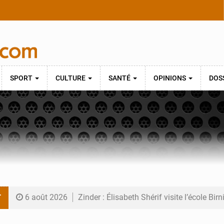
SPORT
CULTURE
SANTÉ
OPINIONS
DOS
T
6 août 2026
Zinder : Élisabeth Shérif visite l’école Bir
6 août 2026
Tahoua : Élisabeth Shérif inspecte le Coll