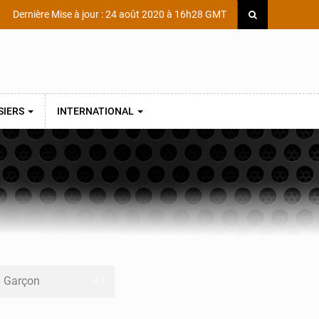
Dernière Mise à jour : 24 août 2020 à 16h28 GMT
SIERS
INTERNATIONAL
ni Garçon
ège Scientifique