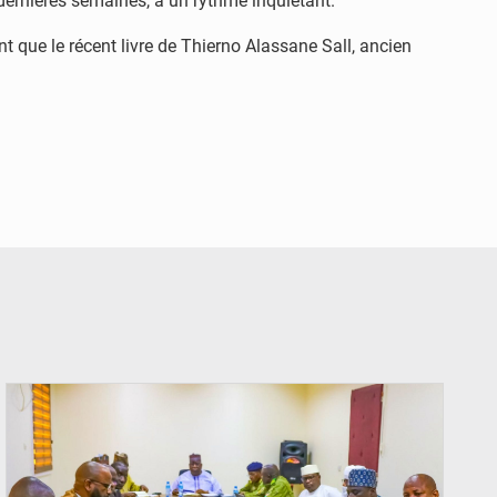
dernières semaines, à un rythme inquiétant.
t que le récent livre de Thierno Alassane Sall, ancien
© Ministère Nigérien de l'Intérieur 1͏ ͏h͏ ·