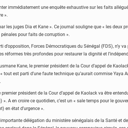
genter immédiatement une enquête exhaustive sur les faits allégué
re ».
par les juges Dia et Kane ». Ce journal souligne que « les deux p
 pénales pour faits de corruption ».
i d’opposition, Forces Démocratiques du Sénégal (FDS), n’y va pas
des réformes très profondes pour restaurer la dignité et l’indépe
 Ousmane Kane, le premier président de la Cour d’appel de Kaola
 « tout est parti d’une faute technique qu’aurait commise Yaya Am
.
« le premier président de la Cour d’appel de Kaolack va être entend
aj) ». A en croire ce quotidien, c’est un « sale temps pour le gou
nt) en état d’urgence ».
 importante délégation du ministère sénégalais de la Santé et de 