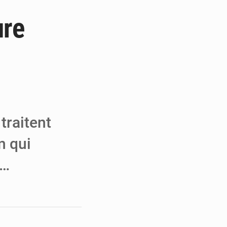
ure
e de Refondation
ecouvrés par la COLDEFF
 pour la paix
traitent
n qui
«…