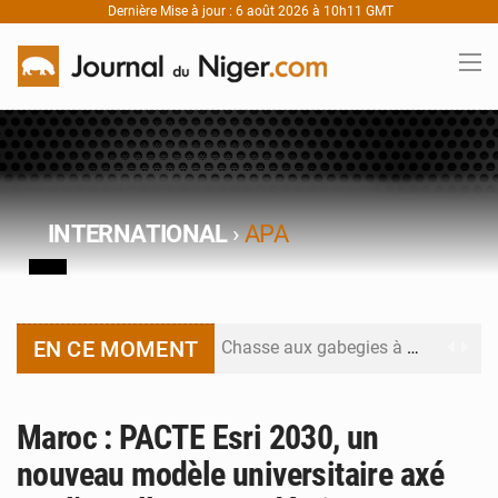
Dernière Mise à jour : 6 août 2026 à 10h11 GMT
INTERNATIONAL
›
APA
EN CE MOMENT
Chasse aux gabegies à Niamey : 74 milliards de FCFA recouvrés par la COLDEFF
Tibiri : le dialogue, nouveau terrain de jeu pour la paix
Maroc : PACTE Esri 2030, un
Niger : le ministère du Pétrole mise sur la performance
nouveau modèle universitaire axé
Niger : Abdoulaye Seydou en visite à la MCC de Malbaza