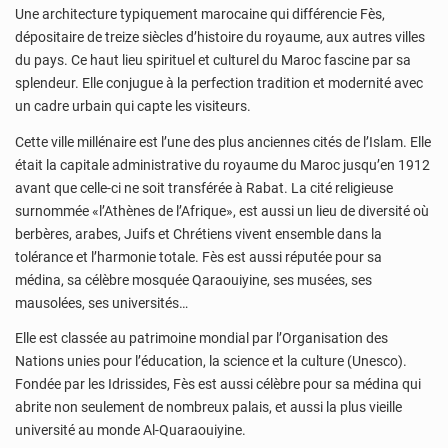
Une architecture typiquement marocaine qui différencie Fès,
dépositaire de treize siècles d’histoire du royaume, aux autres villes
du pays. Ce haut lieu spirituel et culturel du Maroc fascine par sa
splendeur. Elle conjugue à la perfection tradition et modernité avec
un cadre urbain qui capte les visiteurs.
Cette ville millénaire est l’une des plus anciennes cités de l’Islam. Elle
était la capitale administrative du royaume du Maroc jusqu’en 1912
avant que celle-ci ne soit transférée à Rabat. La cité religieuse
surnommée «l’Athènes de l’Afrique», est aussi un lieu de diversité où
berbères, arabes, Juifs et Chrétiens vivent ensemble dans la
tolérance et l’harmonie totale. Fès est aussi réputée pour sa
médina, sa célèbre mosquée Qaraouiyine, ses musées, ses
mausolées, ses universités…
Elle est classée au patrimoine mondial par l’Organisation des
Nations unies pour l’éducation, la science et la culture (Unesco).
Fondée par les Idrissides, Fès est aussi célèbre pour sa médina qui
abrite non seulement de nombreux palais, et aussi la plus vieille
université au monde Al-Quaraouiyine.