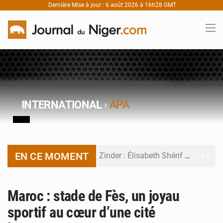
Dernière Mise à jour : 6 août 2026 à 16h28 GMT
INTERNATIONAL
›
APA
EN CE MOMENT
Zinder : Élisabeth Shérif visite l’école Birni Garçon
Tahoua : Élisabeth Shérif inspecte le Collège Scientifique
Maroc : stade de Fès, un joyau
Niger : Bilan à mi-parcours du Programme de Refondation
sportif au cœur d’une cité
Chasse aux gabegies à Niamey : 74 milliards de FCFA recouvrés par la COLDEFF