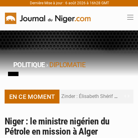
Dernière Mise à jour : 6 août 2026 à 16h28 GMT
POLITIQUE
›
DIPLOMATIE
EN CE MOMENT
Zinder : Élisabeth Shérif visite l’école Birni Garçon
Tahoua : Élisabeth Shérif inspecte le Collège Scientifique
Niger : le ministre nigérien du
Niger : Bilan à mi-parcours du Programme de Refondation
Pétrole en mission à Alger
Chasse aux gabegies à Niamey : 74 milliards de FCFA recouvrés par la COLDEFF