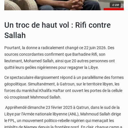
© DR
Un troc de haut vol : Rifi contre
Sallah
Pourtant, la donne a radicalement changé ce 22 juin 2026. Des
sources concordantes confirment que Barhadine Rifi, son
lieutenant, Mohamed Sallah, ainsi que 20 autres personnes ont
quitté leurs geôles nigériennes pour regagner la Libye.
Ce spectaculaire élargissement répond à un parallélisme des formes
géopolitique. Simultanément, à Gatroun, sur le territoire libyen, les
forces du maréchal Khalifa Haftar ont ouvert les portes de la cellule
où croupissait Mahmoud Sallah.
Appréhendé dimanche 23 février 2025 à Qatrun, dans le sud de la
Libye par l’Armée nationale libyenne (ANL), Mahmoud Sallah dirige
le FPL, un mouvement politico-rebelle nigérien qui menaçait les
intérêts de Niamey depuis la frontière nord. En clair, chaque camp a