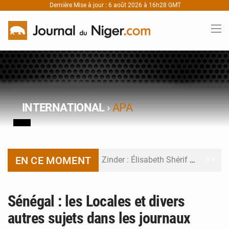
Dernière Mise à jour : 6 août 2026 à 16h28 GMT
INTERNATIONAL
›
APA
EN CE MOMENT
Zinder : Élisabeth Shérif visite l’école Birni Garçon
Tahoua : Élisabeth Shérif inspecte le Collège Scientifique
Sénégal : les Locales et divers
Niger : Bilan à mi-parcours du Programme de Refondation
autres sujets dans les journaux
Chasse aux gabegies à Niamey : 74 milliards de FCFA recouvrés par la COLDEFF