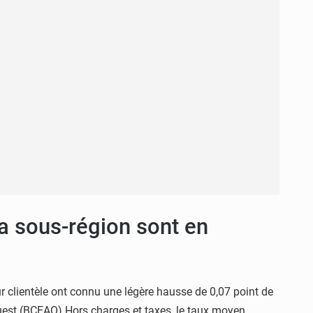
la sous-région sont en
r clientèle ont connu une légère hausse de 0,07 point de
uest (BCEAO).Hors charges et taxes, le taux moyen