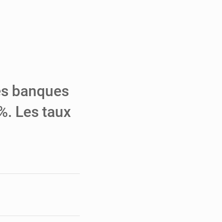
e de Refondation
ecouvrés par la COLDEFF
 pour la paix
les banques
%. Les taux