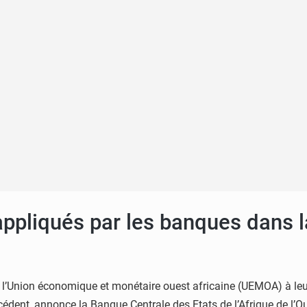
 appliqués par les banques dans 
e l’Union économique et monétaire ouest africaine (UEMOA) à leu
dent, annonce la Banque Centrale des Etats de l’Afrique de l’O