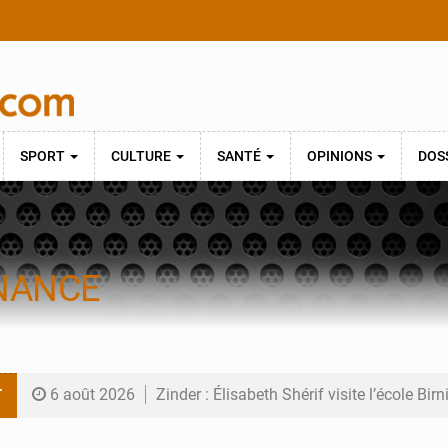
SPORT
CULTURE
SANTÉ
OPINIONS
DOS
NANCE
T
6 août 2026
Zinder : Élisabeth Shérif visite l’école Bir
6 août 2026
Tahoua : Élisabeth Shérif inspecte le Coll