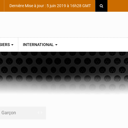
Dernière Mise à jour : 5 juin 2019 à 16h28 GMT
SIERS
INTERNATIONAL
ni Garçon
ège Scientifique