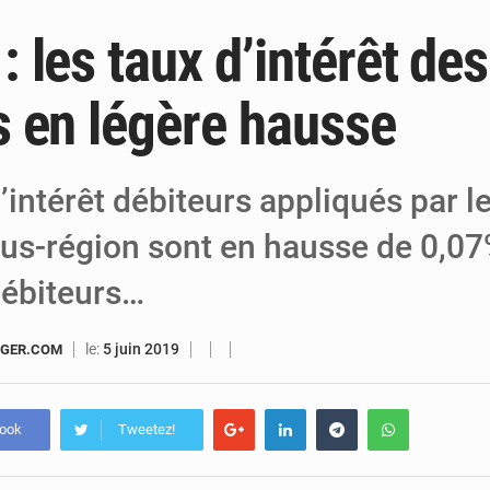
 les taux d’intérêt des
6 août 2026
Niger : Bilan à mi-parcours du Programm
6 août 2026
Chasse aux gabegies à Niamey : 74 milliards de FCFA r
 en légère hausse
5 août 2026
Tibiri : le dialogue, nouveau terrain de jeu
’intérêt débiteurs appliqués par 
ous-région sont en hausse de 0,07
débiteurs…
le:
5 juin 2019
IGER.COM
book
Tweetez!