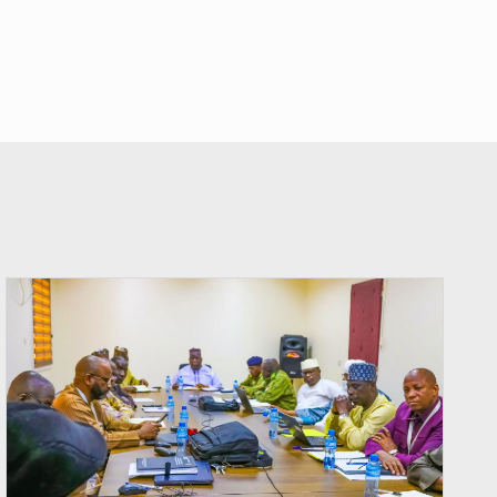
© Ministère Nigérien de l'Intérieur 1͏ ͏h͏ ·