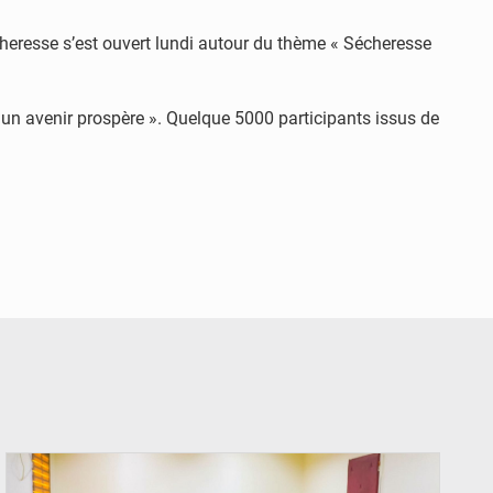
cheresse s’est ouvert lundi autour du thème « Sécheresse
 un avenir prospère ». Quelque 5000 participants issus de
© Ministère Nigérien de l'Intérieur 1͏ ͏h͏ ·