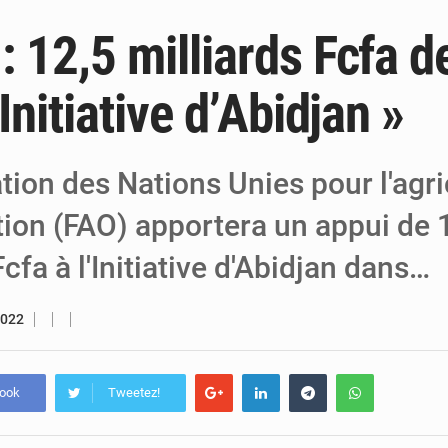
 12,5 milliards Fcfa d
6 août 2026
Niger : Bilan à mi-parcours du Programm
6 août 2026
Chasse aux gabegies à Niamey : 74 milliards de FCFA r
’Initiative d’Abidjan »
5 août 2026
Tibiri : le dialogue, nouveau terrain de jeu
tion des Nations Unies pour l'agri
tion (FAO) apportera un appui de 
Fcfa à l'Initiative d'Abidjan dans…
2022
book
Tweetez!