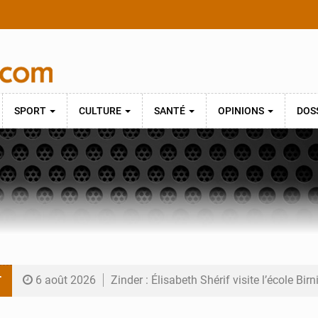
SPORT
CULTURE
SANTÉ
OPINIONS
DOS
T
6 août 2026
Zinder : Élisabeth Shérif visite l’école Bir
6 août 2026
Tahoua : Élisabeth Shérif inspecte le Coll