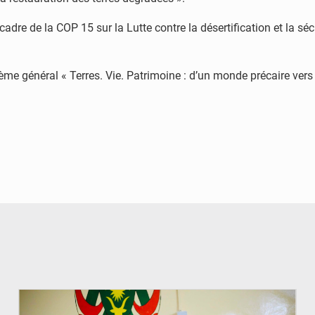
dre de la COP 15 sur la Lutte contre la désertification et la sé
ème général « Terres. Vie. Patrimoine : d’un monde précaire vers
© Ministère de l’Education Nationale Officiel