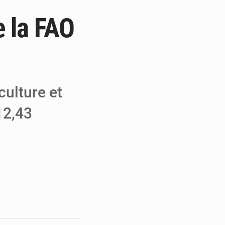
e la FAO
e de Refondation
ecouvrés par la COLDEFF
 pour la paix
culture et
12,43