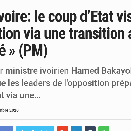
voire: le coup d’Etat vi
6 août 2026
Niger : Bilan à mi-parcours du Programm
6 août 2026
Chasse aux gabegies à Niamey : 74 milliards de FCFA r
tion via une transition 
5 août 2026
Tibiri : le dialogue, nouveau terrain de jeu
é » (PM)
r ministre ivoirien Hamed Bakayo
 les leaders de l'opposition prép
at via une…
mbre 2020