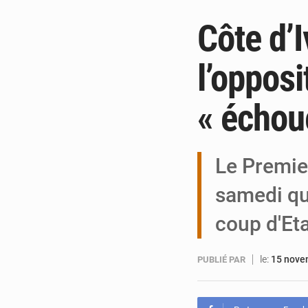
Côte d’I
l’opposi
« échou
Le Premie
samedi que
coup d'Et
le:
15 nove
PUBLIÉ PAR