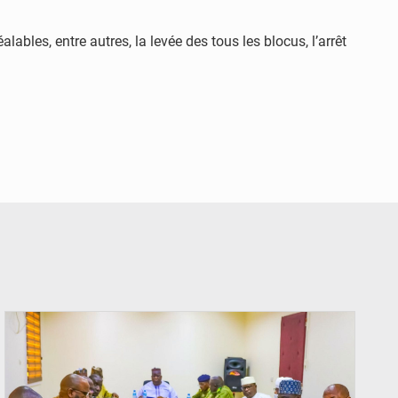
lables, entre autres, la levée des tous les blocus, l’arrêt
© Ministère Nigérien de l'Intérieur 1͏ ͏h͏ ·