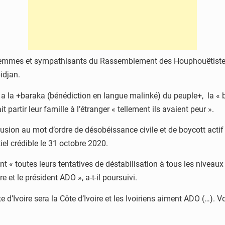
emmes et sympathisants du Rassemblement des Houphouëtistes pou
bidjan.
 a la +baraka (bénédiction en langue malinké) du peuple+, la « bé
 partir leur famille à l’étranger « tellement ils avaient peur ».
 allusion au mot d’ordre de désobéissance civile et de boycott actif
iel crédible le 31 octobre 2020.
ont « toutes leurs tentatives de déstabilisation à tous les nivea
e et le président ADO », a-t-il poursuivi.
e d’Ivoire sera la Côte d’Ivoire et les Ivoiriens aiment ADO (…).