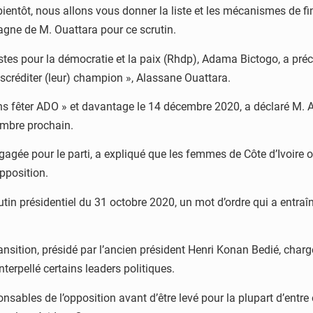
ientôt, nous allons vous donner la liste et les mécanismes de fin
pagne de M. Ouattara pour ce scrutin.
s pour la démocratie et la paix (Rhdp), Adama Bictogo, a précisé
iscréditer (leur) champion », Alassane Ouattara.
ns fêter ADO » et davantage le 14 décembre 2020, a déclaré M. 
écembre prochain.
ée pour le parti, a expliqué que les femmes de Côte d’Ivoire on
opposition.
utin présidentiel du 31 octobre 2020, un mot d’ordre qui a entraî
ansition, présidé par l’ancien président Henri Konan Bedié, cha
interpellé certains leaders politiques.
nsables de l’opposition avant d’être levé pour la plupart d’ent