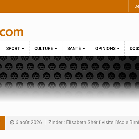
De
SPORT
CULTURE
SANTÉ
OPINIONS
DOS
T
6 août 2026
Zinder : Élisabeth Shérif visite l’école Bir
6 août 2026
Tahoua : Élisabeth Shérif inspecte le Coll