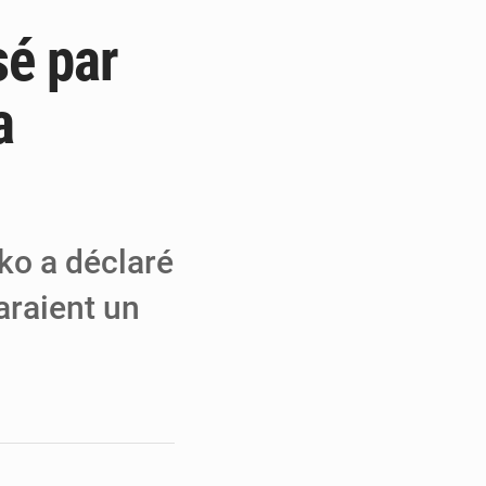
sé par
e de Refondation
ecouvrés par la COLDEFF
a
 pour la paix
ko a déclaré
araient un