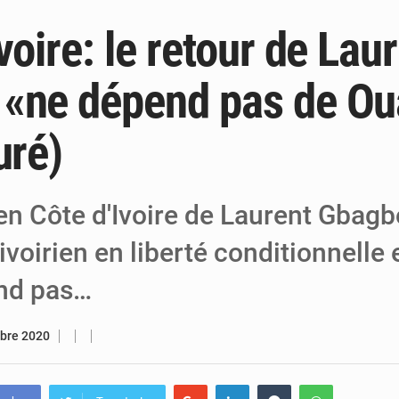
voire: le retour de Lau
6 août 2026
Niger : Bilan à mi-parcours du Programm
6 août 2026
Chasse aux gabegies à Niamey : 74 milliards de FCFA r
«ne dépend pas de Ou
5 août 2026
Tibiri : le dialogue, nouveau terrain de jeu
uré)
en Côte d'Ivoire de Laurent Gbagbo
ivoirien en liberté conditionnelle
nd pas…
bre 2020