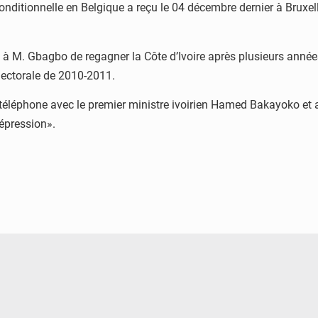
conditionnelle en Belgique a reçu le 04 décembre dernier à Bruxel
 M. Gbagbo de regagner la Côte d’Ivoire après plusieurs années 
lectorale de 2010-2011.
léphone avec le premier ministre ivoirien Hamed Bakayoko et a i
répression».
© Ministère de l’Education Nationale Officiel