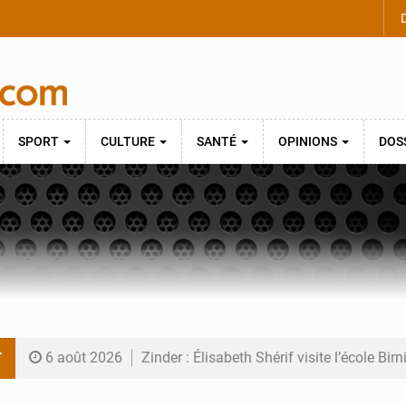
D
SPORT
CULTURE
SANTÉ
OPINIONS
DOS
T
6 août 2026
Zinder : Élisabeth Shérif visite l’école Bir
6 août 2026
Tahoua : Élisabeth Shérif inspecte le Coll