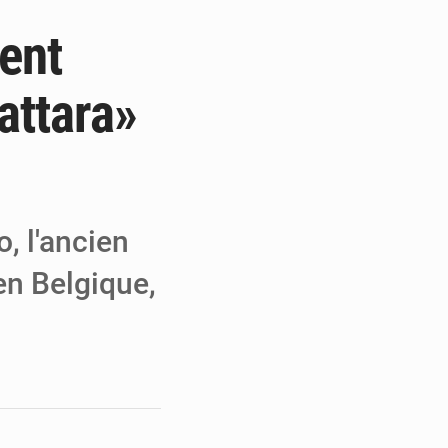
rent
e de Refondation
ecouvrés par la COLDEFF
attara»
 pour la paix
, l'ancien
 en Belgique,