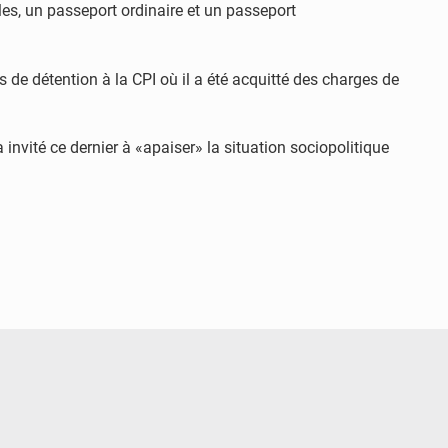
les, un passeport ordinaire et un passeport
de détention à la CPI où il a été acquitté des charges de
nvité ce dernier à «apaiser» la situation sociopolitique
© Ministère Nigérien de l'Intérieur 1͏ ͏h͏ ·