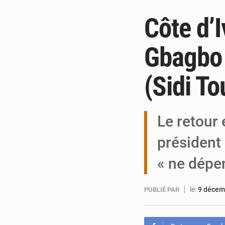
Côte d’I
Gbagbo 
(Sidi To
Le retour 
président 
« ne dépe
le:
9 décem
PUBLIÉ PAR