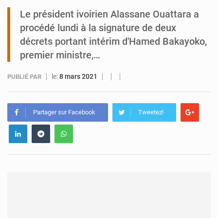
Le président ivoirien Alassane Ouattara a
Tibiri : le dialogue, nouveau terrain de jeu pour la paix
procédé lundi à la signature de deux
décrets portant intérim d'Hamed Bakayoko,
premier ministre,…
le:
8 mars 2021
PUBLIÉ PAR
Partager sur Facebook
Tweetez!