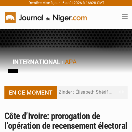
Dernière Mise à jour : 6 août 2026 à 16h28 GMT
INTERNATIONAL
›
APA
EN CE MOMENT
Zinder : Élisabeth Shérif visite l’école Birni Garçon
Tahoua : Élisabeth Shérif inspecte le Collège Scientifique
Côte d’Ivoire: prorogation de
Niger : Bilan à mi-parcours du Programme de Refondation
l’opération de recensement électoral
Chasse aux gabegies à Niamey : 74 milliards de FCFA recouvrés par la COLDEFF