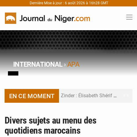
Dernière Mise à jour : 6 août 2026 à 16h28 GMT
INTERNATIONAL
›
APA
EN CE MOMENT
Zinder : Élisabeth Shérif visite l’école Birni Garçon
Tahoua : Élisabeth Shérif inspecte le Collège Scientifique
Divers sujets au menu des
Niger : Bilan à mi-parcours du Programme de Refondation
quotidiens marocains
Chasse aux gabegies à Niamey : 74 milliards de FCFA recouvrés par la COLDEFF