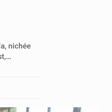
e de Refondation
ecouvrés par la COLDEFF
 pour la paix
la, nichée
st,…