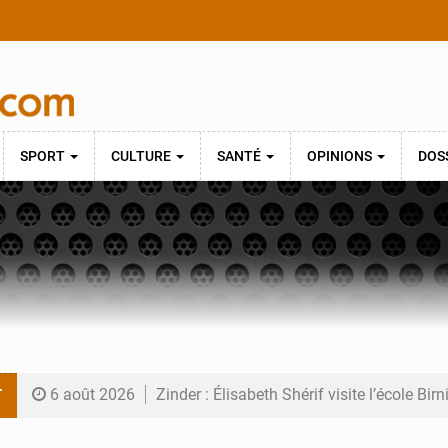
SPORT
CULTURE
SANTÉ
OPINIONS
DOS
T
6 août 2026
Zinder : Élisabeth Shérif visite l’école Bir
6 août 2026
Tahoua : Élisabeth Shérif inspecte le Coll