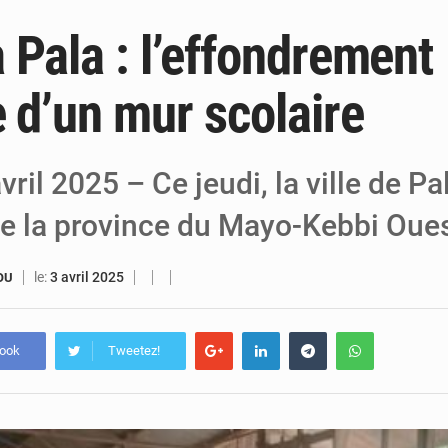
 Pala : l’effondrement
6 août 2026
Niger : Bilan à mi-parcours du Programm
6 août 2026
Chasse aux gabegies à Niamey : 74 milliards de FCFA r
e d’un mur scolaire
5 août 2026
Tibiri : le dialogue, nouveau terrain de jeu
vril 2025 – Ce jeudi, la ville de Pa
e la province du Mayo-Kebbi Oue
le:
3 avril 2025
OU
book
Tweetez!