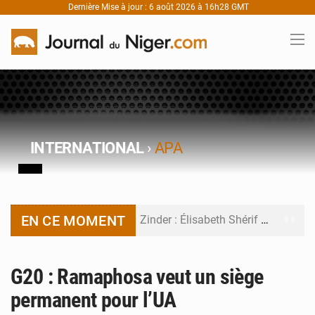
Dernière Mise à jour : 6 août 2026 à 16h28 GMT
INTERNATIONAL
›
APA
EN CE MOMENT
Zinder : Élisabeth Shérif visite l’école Birni Garçon
Tahoua : Élisabeth Shérif inspecte le Collège Scientifique
G20 : Ramaphosa veut un siège
Niger : Bilan à mi-parcours du Programme de Refondation
permanent pour l’UA
Chasse aux gabegies à Niamey : 74 milliards de FCFA recouvrés par la COLDEFF