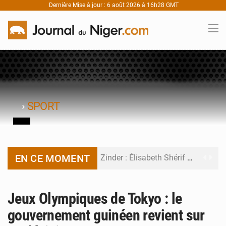
Dernière Mise à jour : 6 août 2026 à 16h28 GMT
›
SPORT
EN CE MOMENT
Zinder : Élisabeth Shérif visite l’école Birni Garçon
Tahoua : Élisabeth Shérif inspecte le Collège Scientifique
Jeux Olympiques de Tokyo : le
Niger : Bilan à mi-parcours du Programme de Refondation
gouvernement guinéen revient sur
Chasse aux gabegies à Niamey : 74 milliards de FCFA recouvrés par la COLDEFF