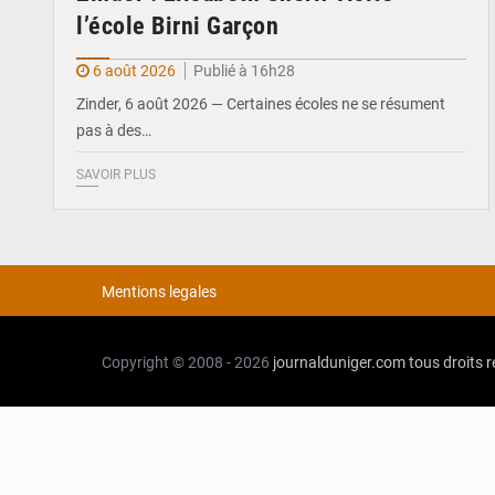
l’école Birni Garçon
6 août 2026
Publié à 16h28
Zinder, 6 août 2026 — Certaines écoles ne se résument
pas à des…
SAVOIR PLUS
Mentions legales
Copyright © 2008 - 2026
journalduniger.com
tous droits 