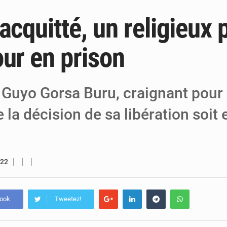
acquitté, un religieux
6 août 2026
Niger : Bilan à mi-parcours du Programm
6 août 2026
Chasse aux gabegies à Niamey : 74 milliards de FCFA r
our en prison
5 août 2026
Tibiri : le dialogue, nouveau terrain de jeu
 Guyo Gorsa Buru, craignant pour s
 la décision de sa libération soit
022
book
Tweetez!