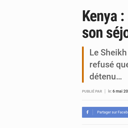
Kenya : 
son séj
Le Sheikh
refusé que
détenu…
le:
6 mai 2
PUBLIÉ PAR
Partager sur Face