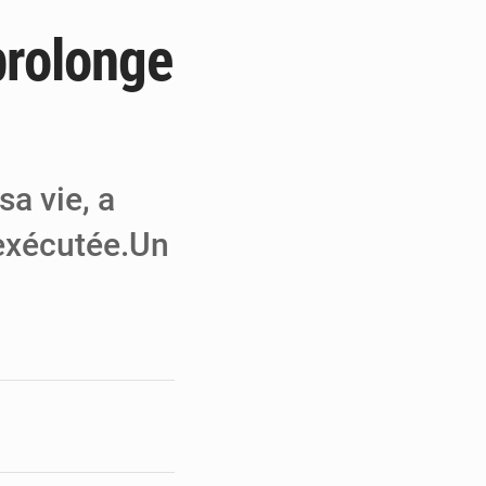
 prolonge
e de Refondation
ecouvrés par la COLDEFF
 pour la paix
a vie, a
 exécutée.Un