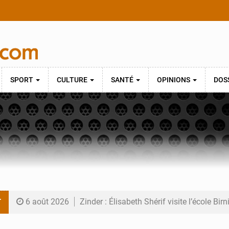
SPORT
CULTURE
SANTÉ
OPINIONS
DOS
T
6 août 2026
Zinder : Élisabeth Shérif visite l’école Bir
6 août 2026
Tahoua : Élisabeth Shérif inspecte le Coll