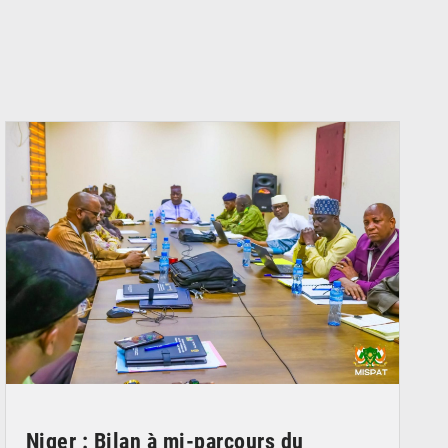
© Ministère Nigérien de l'Intérieur 1͏ ͏h͏ ·
Niger : Bilan à mi-parcours du