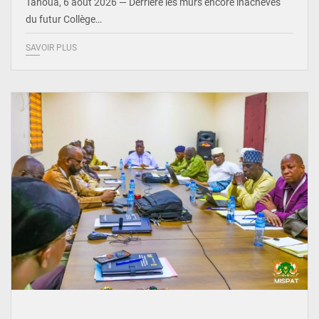
Tahoua, 6 août 2026 — Derrière les murs encore inachevés
du futur Collège…
SAVOIR PLUS
© Ministère Nigérien de l'Intérieur 1͏ ͏h͏ ·