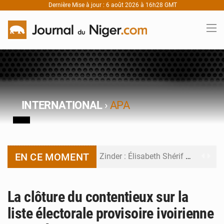
Dernière Mise à jour : 6 août 2026 à 16h28 GMT
INTERNATIONAL
›
APA
EN CE MOMENT
Zinder : Élisabeth Shérif visite l’école Birni Garçon
Tahoua : Élisabeth Shérif inspecte le Collège Scientifique
La clôture du contentieux sur la
Niger : Bilan à mi-parcours du Programme de Refondation
liste électorale provisoire ivoirienne
Chasse aux gabegies à Niamey : 74 milliards de FCFA recouvrés par la COLDEFF