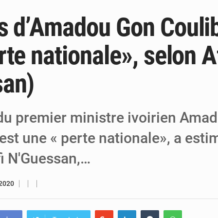
s d’Amadou Gon Coulib
6 août 2026
Niger : Bilan à mi-parcours du Programm
6 août 2026
Chasse aux gabegies à Niamey : 74 milliards de FCFA r
te nationale», selon A
5 août 2026
Tibiri : le dialogue, nouveau terrain de jeu
san)
du premier ministre ivoirien Ama
est une « perte nationale», a est
fi N'Guessan,…
 2020