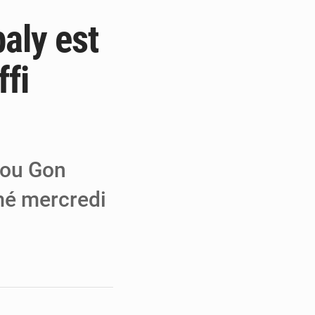
aly est
e de Refondation
ecouvrés par la COLDEFF
ffi
 pour la paix
dou Gon
imé mercredi