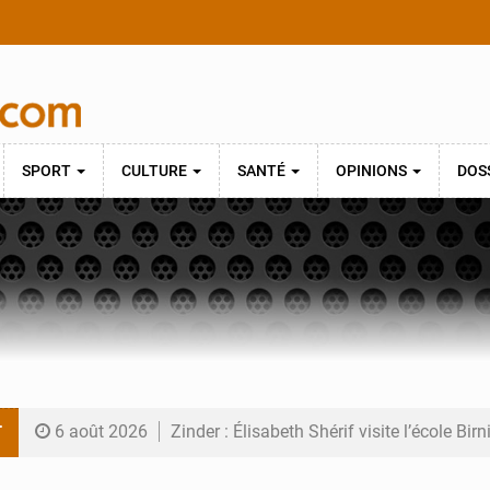
SPORT
CULTURE
SANTÉ
OPINIONS
DOS
T
6 août 2026
Zinder : Élisabeth Shérif visite l’école Bir
6 août 2026
Tahoua : Élisabeth Shérif inspecte le Coll