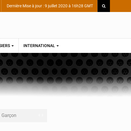
Dernière Mise à jour : 9 juillet 2020 à 16h28 GMT
SIERS
INTERNATIONAL
ni Garçon
ège Scientifique