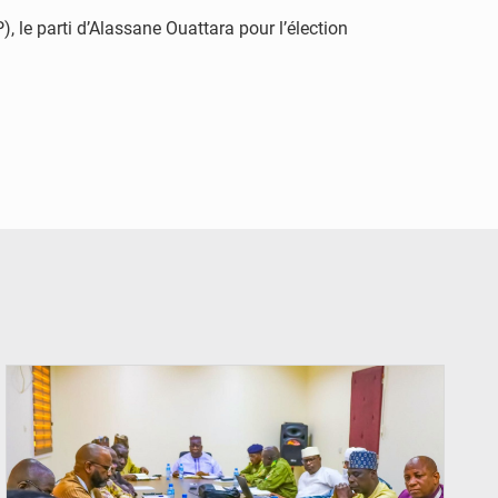
 le parti d’Alassane Ouattara pour l’élection
© Ministère Nigérien de l'Intérieur 1͏ ͏h͏ ·