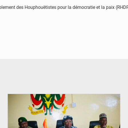
blement des Houphouëtistes pour la démocratie et la paix (RHDP),
© Ministère de l’Education Nationale Officiel