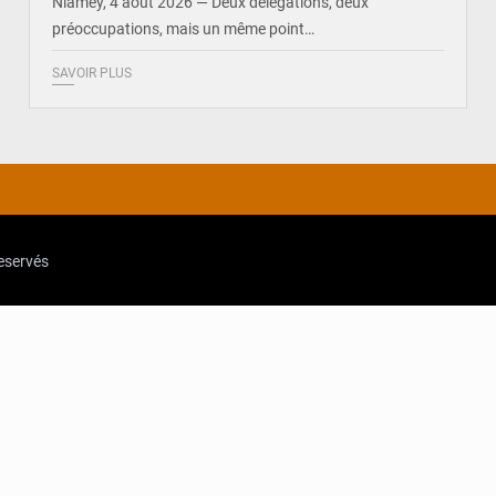
Niamey, 4 août 2026 — Deux délégations, deux
préoccupations, mais un même point…
SAVOIR PLUS
reservés