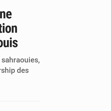
une
 réseaux criminels
des enrôlements
tion
cœur de la refondation
ouis
 sahraouies,
rship des