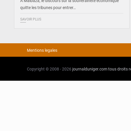
À Malbaza, le discours sur la souveraineté économique
quitte les tribunes pour entrer…
SAVOIR PLUS
Mentions legales
Copyright © 2008 - 2026
journalduniger.com
tous droits 