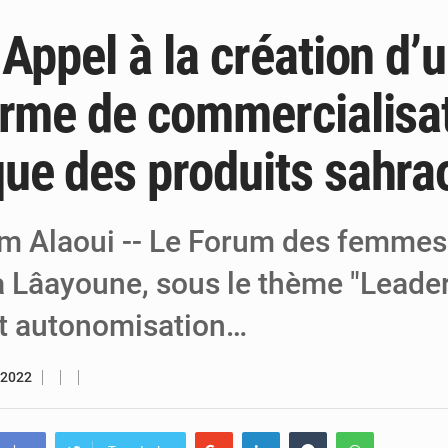
Appel à la création d’
4 août 2026
Arlit : La police d’Akokan démantèle deux
4 août 2026
Carte biométrique à Maradi : Lancement 
orme de commercialisa
3 août 2026
Journée de l’Arbre à Maradi : l’environnement au 
ue des produits sahra
m Alaoui -- Le Forum des femmes
à Lâayoune, sous le thème "Leade
t autonomisation…
 2022