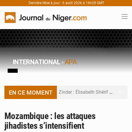
Dernière Mise à jour : 6 août 2026 à 16h28 GMT
INTERNATIONAL
›
APA
EN CE MOMENT
Zinder : Élisabeth Shérif visite l’école Birni Garçon
Tahoua : Élisabeth Shérif inspecte le Collège Scientifique
Mozambique : les attaques
Niger : Bilan à mi-parcours du Programme de Refondation
jihadistes s’intensifient
Chasse aux gabegies à Niamey : 74 milliards de FCFA recouvrés par la COLDEFF