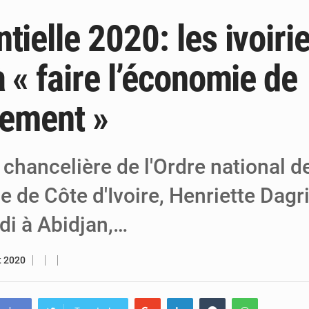
tielle 2020: les ivoiri
6 août 2026
Niger : Bilan à mi-parcours du Programm
6 août 2026
Chasse aux gabegies à Niamey : 74 milliards de FCFA r
à « faire l’économie de
5 août 2026
Tibiri : le dialogue, nouveau terrain de jeu
tement »
chancelière de l'Ordre national de
 de Côte d'Ivoire, Henriette Dagri
di à Abidjan,…
et 2020