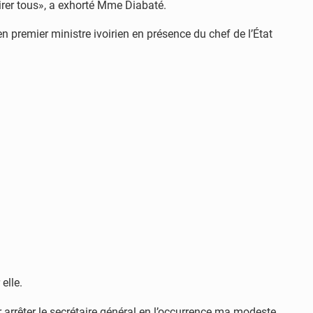
irer tous», a exhorté Mme Diabaté.
premier ministre ivoirien en présence du chef de l’État
 elle.
 arrêter le secrétaire général en l’occurrence ma modeste