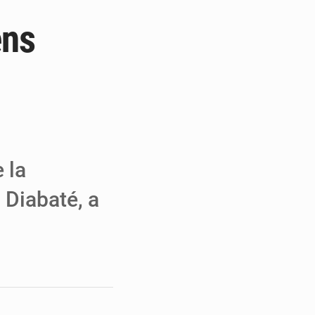
ens
e de Refondation
ecouvrés par la COLDEFF
 pour la paix
 la
 Diabaté, a