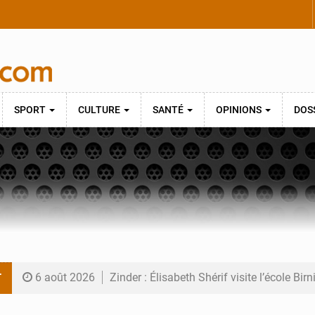
SPORT
CULTURE
SANTÉ
OPINIONS
DOS
T
6 août 2026
Zinder : Élisabeth Shérif visite l’école Bir
6 août 2026
Tahoua : Élisabeth Shérif inspecte le Coll