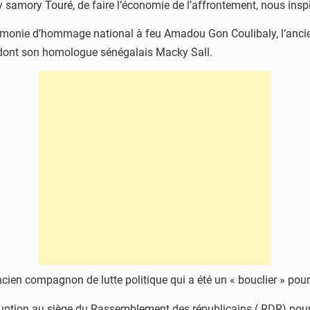
samory Touré, de faire l’économie de l’affrontement, nous insp
émonie d’hommage national à feu Amadou Gon Coulibaly, l’ancien 
s dont son homologue sénégalais Macky Sall.
en compagnon de lutte politique qui a été un « bouclier » pour
irruption au siège du Rassemblement des républicains ( RDR) pour