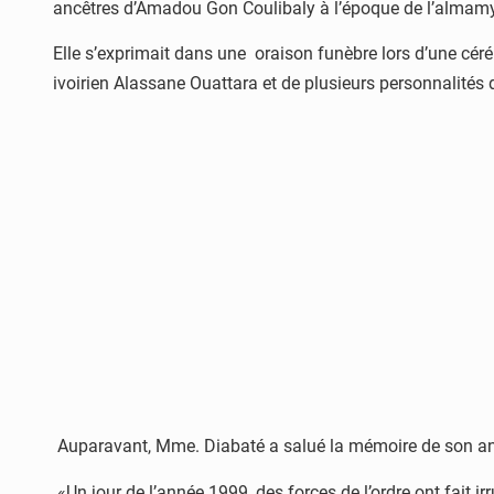
ancêtres d’Amadou Gon Coulibaly à l’époque de l’almamy 
Elle s’exprimait dans une oraison funèbre lors d’une cér
ivoirien Alassane Ouattara et de plusieurs personnalité
Auparavant, Mme. Diabaté a salué la mémoire de son anci
«Un jour de l’année 1999, des forces de l’ordre ont fait 