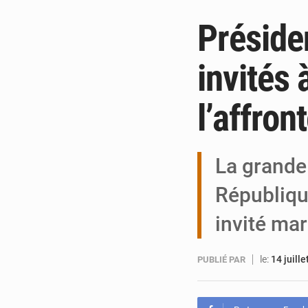
Présiden
invités 
l’affron
La grande 
République
invité mar
le:
14 juill
PUBLIÉ PAR