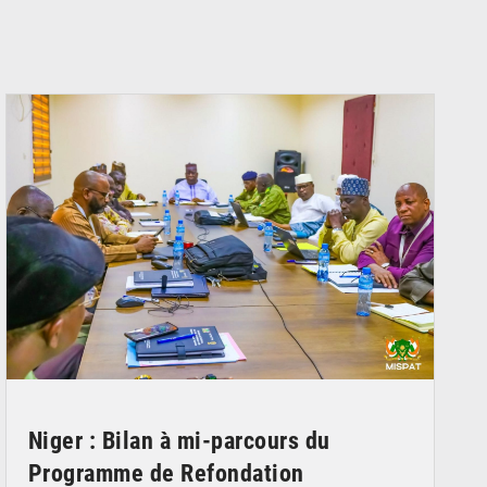
© Ministère Nigérien de l'Intérieur 1͏ ͏h͏ ·
Niger : Bilan à mi-parcours du
Programme de Refondation