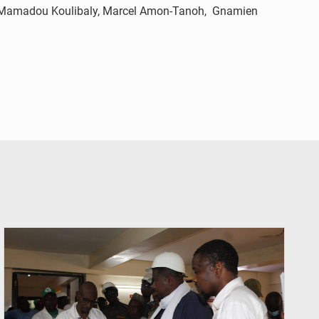
sse, Mamadou Koulibaly, Marcel Amon-Tanoh, Gnamien
© Ministère du Commerce et de l'Industrie