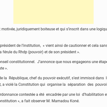
t motivée, juridiquement boiteuse et qui s’inscrit dans une logiq
ésident de l’institution, « vient ainsi de cautionner et cela sans
a férule du Rhdp (pouvoir) et de son président ».
seil constitutionnel. J’annonce que nous engageons une étape nou
te ».
 de la République, chef du pouvoir exécutif, s’est immiscé dans 
it, a violé la Constitution qui organise la séparation des pouvoi
donnance contestée a été encadrée par une loi d’habilitation et
onstitution », a fait observer M. Mamadou Koné.