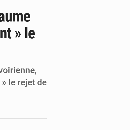
llaume
 MCC de Malbaza
 audiences
t » le
 réseaux criminels
voirienne,
 le rejet de