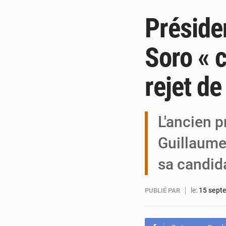
Présiden
Soro « 
rejet de
L'ancien p
Guillaume
sa candida
le:
15 sept
PUBLIÉ PAR