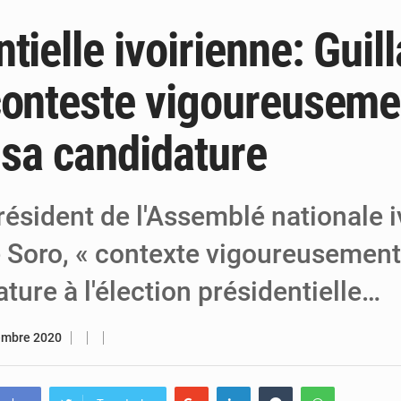
tielle ivoirienne: Gui
5 août 2026
Niger : Abdoulaye Seydou en visite à la
4 août 2026
Niamey : Mohamed Toumba enchaîne les
conteste vigoureusemen
4 août 2026
Arlit : La police d’Akokan démantèle deux
 sa candidature
résident de l'Assemblé nationale i
 Soro, « contexte vigoureusement »
ture à l'élection présidentielle…
embre 2020