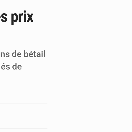
s prix
e de Refondation
ecouvrés par la COLDEFF
 pour la paix
ns de bétail
hés de