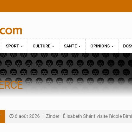
SPORT
CULTURE
SANTÉ
OPINIONS
DOS
ERCE
T
6 août 2026
Zinder : Élisabeth Shérif visite l’école Bir
6 août 2026
Tahoua : Élisabeth Shérif inspecte le Coll