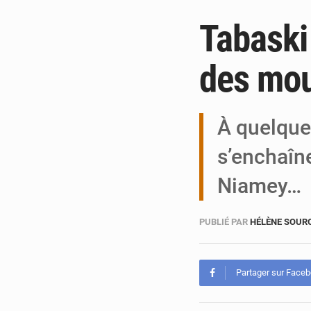
Tabaski
des mo
À quelques
s’enchaîne
Niamey…
PUBLIÉ PAR
HÉLÈNE SOUR
Partager sur Face