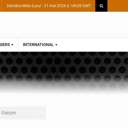
Dernière Mise à jour : 21 mai 2026 à 16h28 GMT
SIERS
INTERNATIONAL
ni Garçon
ège Scientifique