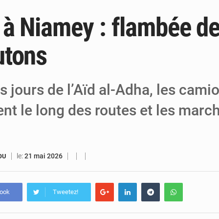
 à Niamey : flambée de
6 août 2026
Niger : Bilan à mi-parcours du Programm
6 août 2026
Chasse aux gabegies à Niamey : 74 milliards de FCFA r
utons
5 août 2026
Tibiri : le dialogue, nouveau terrain de jeu
 jours de l’Aïd al-Adha, les camio
nt le long des routes et les marc
le:
21 mai 2026
OU
book
Tweetez!