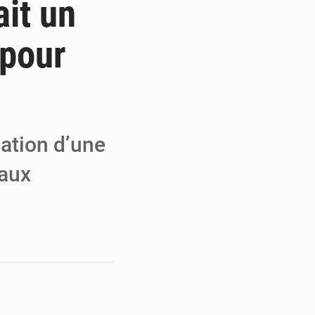
ait un
 Refondation
 pour
ouvrés par la COLDEFF
r la paix
ation d’une
 aux