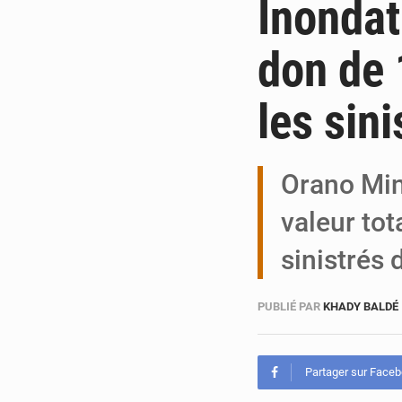
Inondat
don de 
les sini
Orano Min
valeur tot
sinistrés
PUBLIÉ PAR
KHADY BALDÉ
Partager sur Face