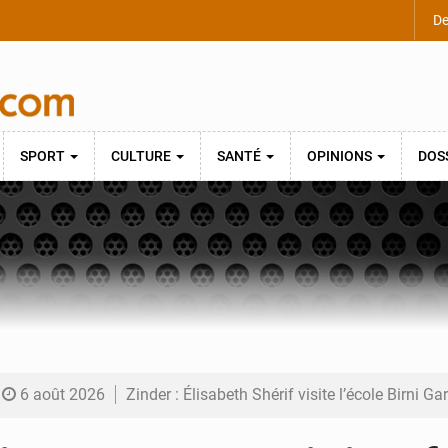
De
SPORT
CULTURE
SANTÉ
OPINIONS
DOS
6 août 2026
Zinder : Élisabeth Shérif visite l’école Birni Ga
6 août 2026
Tahoua : Élisabeth Shérif inspecte le Collège 