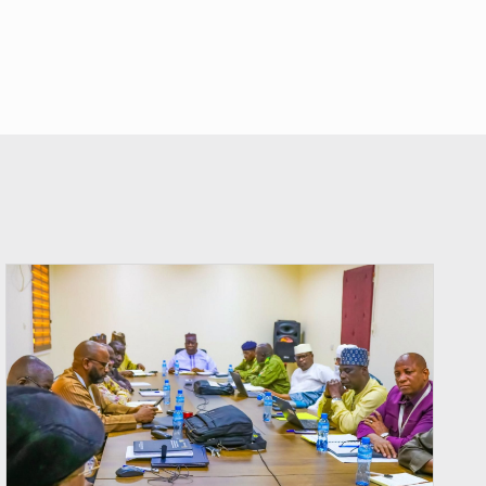
© Ministère Nigérien de l'Intérieur 1͏ ͏h͏ ·