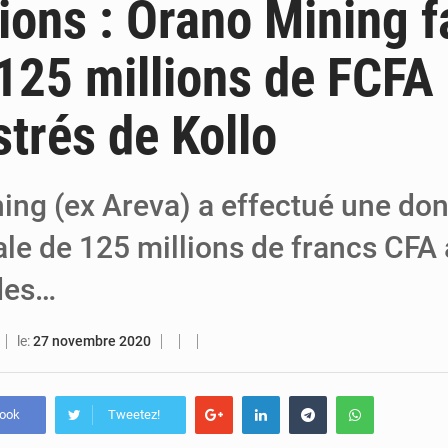
ions : Orano Mining f
6 août 2026
Niger : Bilan à mi-parcours du Programme de
125 millions de FCFA
6 août 2026
Chasse aux gabegies à Niamey : 74 milliards de FCFA rec
strés de Kollo
5 août 2026
Tibiri : le dialogue, nouveau terrain de jeu pou
ing (ex Areva) a effectué une don
ale de 125 millions de francs CFA
 des…
le:
27 novembre 2020
book
Tweetez!