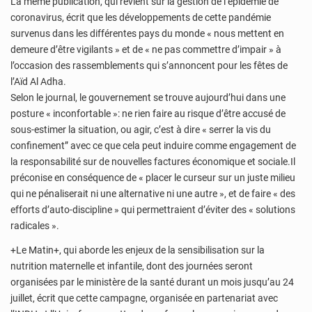
La même publication, qui revient sur la gestion de l’épidémie de
coronavirus, écrit que les développements de cette pandémie
survenus dans les différentes pays du monde « nous mettent en
demeure d’être vigilants » et de « ne pas commettre d’impair » à
l’occasion des rassemblements qui s’annoncent pour les fêtes de
l’Aïd Al Adha.
Selon le journal, le gouvernement se trouve aujourd’hui dans une
posture « inconfortable »: ne rien faire au risque d’être accusé de
sous-estimer la situation, ou agir, c’est à dire « serrer la vis du
confinement” avec ce que cela peut induire comme engagement de
la responsabilité sur de nouvelles factures économique et sociale.Il
préconise en conséquence de « placer le curseur sur un juste milieu
qui ne pénaliserait ni une alternative ni une autre », et de faire « des
efforts d’auto-discipline » qui permettraient d’éviter des « solutions
radicales ».
+Le Matin+, qui aborde les enjeux de la sensibilisation sur la
nutrition maternelle et infantile, dont des journées seront
organisées par le ministère de la santé durant un mois jusqu’au 24
juillet, écrit que cette campagne, organisée en partenariat avec