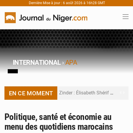
Dernière Mise à jour : 6 août 2026 à 16h28 GMT
INTERNATIONAL
›
APA
EN CE MOMENT
Zinder : Élisabeth Shérif visite l’école Birni Garçon
Tahoua : Élisabeth Shérif inspecte le Collège Scientifique
Politique, santé et économie au
Niger : Bilan à mi-parcours du Programme de Refondation
menu des quotidiens marocains
Chasse aux gabegies à Niamey : 74 milliards de FCFA recouvrés par la COLDEFF