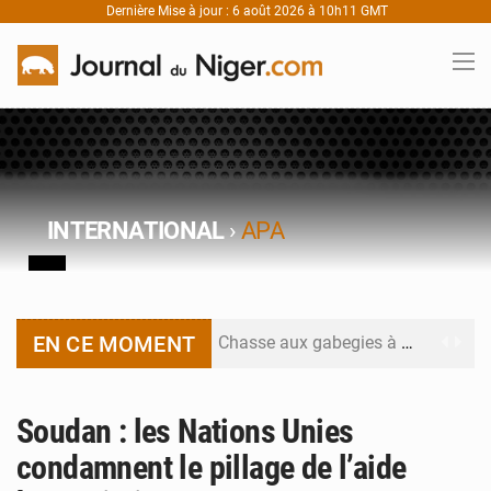
Dernière Mise à jour : 6 août 2026 à 10h11 GMT
INTERNATIONAL
›
APA
EN CE MOMENT
Chasse aux gabegies à Niamey : 74 milliards de FCFA recouvrés par la COLDEFF
Tibiri : le dialogue, nouveau terrain de jeu pour la paix
Soudan : les Nations Unies
Niger : le ministère du Pétrole mise sur la performance
condamnent le pillage de l’aide
Niger : Abdoulaye Seydou en visite à la MCC de Malbaza