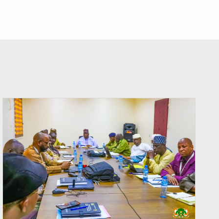
© Ministère Nigérien de l'Intérieur 1͏ ͏h͏ ·