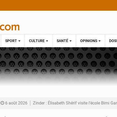
SPORT
CULTURE
SANTÉ
OPINIONS
DOS
6 août 2026
Zinder : Élisabeth Shérif visite l’école Birni Ga
6 août 2026
Tahoua : Élisabeth Shérif inspecte le Collège 