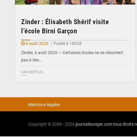
Zinder : Élisabeth Shérif visite
l’école Birni Garçon
6 août 2026
Publié à 16h28
Zinder, 6 août 2026 — Certaines écoles ne se résument
pas à des…
SAVOIR PLUS
Mentions legales
Copyright © 2008 - 2026
journalduniger.com
tous droits 