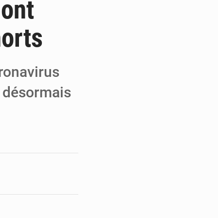
 ont
 Refondation
morts
ouvrés par la COLDEFF
r la paix
ronavirus
t désormais