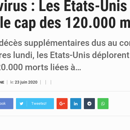
irus : Les Etats-Unis
6 août 2026
Niger : Bilan à mi-parcours du Programme de
 le cap des 120.000 
6 août 2026
Chasse aux gabegies à Niamey : 74 milliards de FCFA rec
5 août 2026
Tibiri : le dialogue, nouveau terrain de jeu pou
décès supplémentaires dus au co
es lundi, les Etats-Unis déploren
20.000 morts liées à…
le:
23 juin 2020
ANE
book
Tweetez!