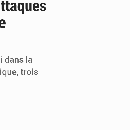
attaques
 Refondation
e
ouvrés par la COLDEFF
r la paix
i dans la
que, trois