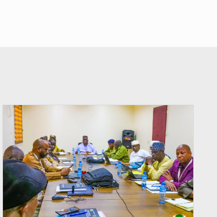
© Ministère Nigérien de l'Intérieur 1͏ ͏h͏ ·