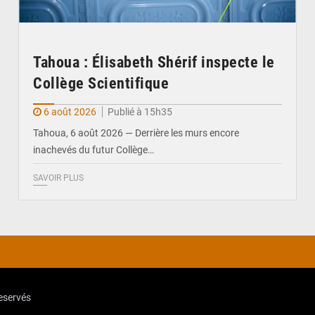
Tahoua : Élisabeth Shérif inspecte le
Collège Scientifique
6 août 2026
Publié à 15h35
Tahoua, 6 août 2026 — Derrière les murs encore
inachevés du futur Collège…
SAVOIR PLUS
reservés