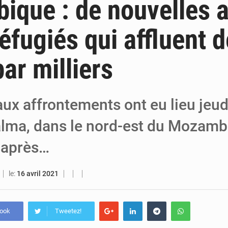
que : de nouvelles 
6 août 2026
Niger : Bilan à mi-parcours du Programme de
réfugiés qui affluent d
6 août 2026
Chasse aux gabegies à Niamey : 74 milliards de FCFA rec
ar milliers
5 août 2026
Tibiri : le dialogue, nouveau terrain de jeu pou
ux affrontements ont eu lieu jeud
alma, dans le nord-est du Mozambi
 après…
le:
16 avril 2021
book
Tweetez!