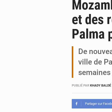
Mozambi
et des 
Palma p
De nouvea
ville de P
semaines
PUBLIÉ PAR
KHADY BALDÉ
Partager sur Face