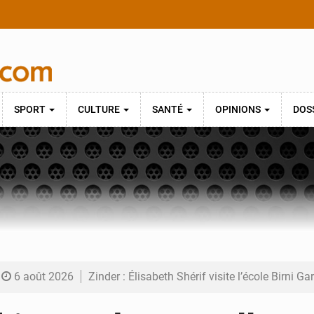
SPORT
CULTURE
SANTÉ
OPINIONS
DOS
6 août 2026
Zinder : Élisabeth Shérif visite l’école Birni Ga
6 août 2026
Tahoua : Élisabeth Shérif inspecte le Collège 