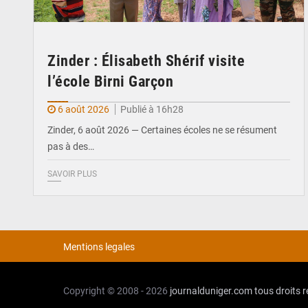
Zinder : Élisabeth Shérif visite
l’école Birni Garçon
6 août 2026
Publié à 16h28
Zinder, 6 août 2026 — Certaines écoles ne se résument
pas à des…
SAVOIR PLUS
Mentions legales
Copyright © 2008 - 2026
journalduniger.com
tous droits 