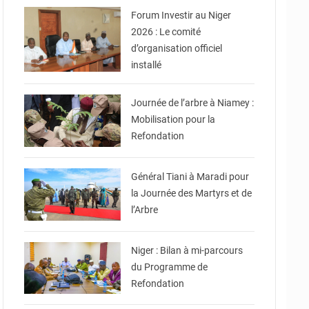
Forum Investir au Niger
2026 : Le comité
d’organisation officiel
installé
© Ville de Niamey
Journée de l’arbre à Niamey :
Mobilisation pour la
Refondation
© CNSP
Général Tiani à Maradi pour
la Journée des Martyrs et de
l’Arbre
© Ministère Nigérien de
l'Intérieur 1͏ ͏h͏ ·
Niger : Bilan à mi-parcours
du Programme de
Refondation
© Haute Autorité à la
Consolidation de la Paix