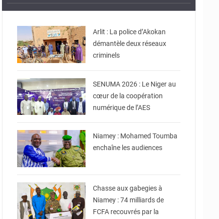
© Gouvernorat d'Agadez
Arlit : La police d’Akokan
démantèle deux réseaux
© Ministère de
criminels
Communication et des
Nouvelles Technologies
de l’Information
SENUMA 2026 : Le Niger au
cœur de la coopération
numérique de l’AES
© Ministère Nigérien de
l'Intérieur
Niamey : Mohamed Toumba
enchaîne les audiences
© CCPRN
Chasse aux gabegies à
Niamey : 74 milliards de
FCFA recouvrés par la