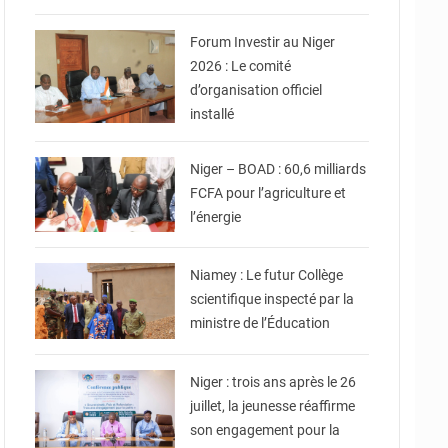
Commerce et de
l'Industrie
Forum Investir au Niger
2026 : Le comité
d’organisation officiel
installé
© DR
Niger – BOAD : 60,6 milliards
FCFA pour l’agriculture et
l’énergie
© Ministère de l’Education
Nationale
Niamey : Le futur Collège
scientifique inspecté par la
ministre de l’Éducation
© Le Ministère de la
jeunesse des sports et de
la culture
Niger : trois ans après le 26
juillet, la jeunesse réaffirme
son engagement pour la