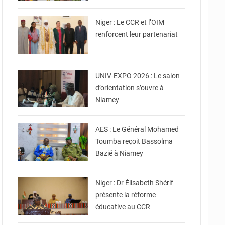
© Conseil Consultatif de
la Refondation DU Niger
Niger : Le CCR et l’OIM
renforcent leur partenariat
© Ministère
Enseignement Supérieur/
Recherche
UNIV-EXPO 2026 : Le salon
d’orientation s’ouvre à
Niamey
© Ministère Nigérien de
l'Intérieur
AES : Le Général Mohamed
Toumba reçoit Bassolma
Bazié à Niamey
© Ministère de l’Education
Nationale Officiel
Niger : Dr Élisabeth Shérif
présente la réforme
éducative au CCR
© Ministère de la Fonction
Publique du Travail et de
l'Emploi