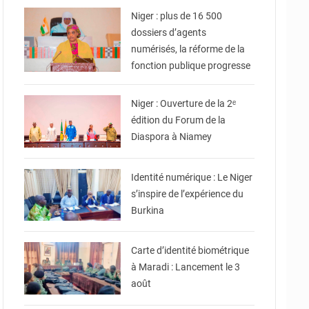
Niger : plus de 16 500
dossiers d’agents
numérisés, la réforme de la
fonction publique progresse
© Ministère des Affaires
Étrangères - Coopération -
Niger : Ouverture de la 2ᵉ
édition du Forum de la
Diaspora à Niamey
© Ministère Nigérien de
l'Intérieur
Identité numérique : Le Niger
s’inspire de l’expérience du
Burkina
© Ministère Nigérien de
l'Intérieur
Carte d’identité biométrique
à Maradi : Lancement le 3
août
© Ministère Nigérien de
l'Intérieur