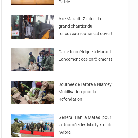
Patrie
© Ministère de
l'Equipement et des
Infrastructures
Axe Maradi–Zinder : Le
grand chantier du
renouveau routier est ouvert
© Ministère Nigérien de
l'Intérieur
Carte biométrique à Maradi :
Lancement des enrôlements
© Ville de Niamey
Journée de l’arbre à Niamey :
Mobilisation pour la
Refondation
© CNSP
Général Tiani à Maradi pour
la Journée des Martyrs et de
l’Arbre