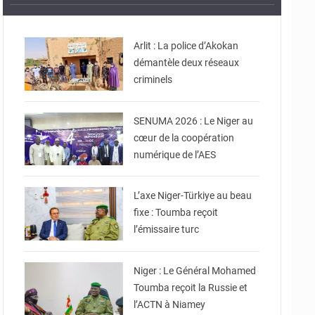
© Gouvernorat d'Agadez
Arlit : La police d’Akokan
démantèle deux réseaux
© Ministère de
criminels
Communication et des
Nouvelles Technologies
de l’Information
SENUMA 2026 : Le Niger au
cœur de la coopération
numérique de l’AES
© Ministère Nigérien de
l'Intérieur
L’axe Niger-Türkiye au beau
fixe : Toumba reçoit
l’émissaire turc
© Ministère Nigérien de
l'Intérieur
Niger : Le Général Mohamed
Toumba reçoit la Russie et
l’ACTN à Niamey