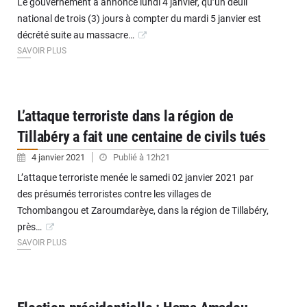
Le gouvernement a annoncé lundi 4 janvier, qu’un deuil
national de trois (3) jours à compter du mardi 5 janvier est
décrété suite au massacre…
SAVOIR PLUS
L’attaque terroriste dans la région de
Tillabéry a fait une centaine de civils tués
4 janvier 2021
Publié à 12h21
L’attaque terroriste menée le samedi 02 janvier 2021 par
des présumés terroristes contre les villages de
Tchombangou et Zaroumdarèye, dans la région de Tillabéry,
près…
SAVOIR PLUS