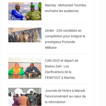
Niamey : Mohamed Toumba
enchaîne les audiences
© Gouvernorat de Zinder
Zinder : 228 candidats en
compétition pour intégrer le
prestigieux Prytanée
Militaire
© Fédération Nigérienne
De Football
CAN 2032 et départ de
Badou Zaki : Les
clarifications de la
FENIFOOT à Niamey
© Ministère des Affaires
Étrangères - Coopération -
NE
Journée de l’Arbre à Maradi :
l’environnement au cœur de
la refondation
© Ministère du