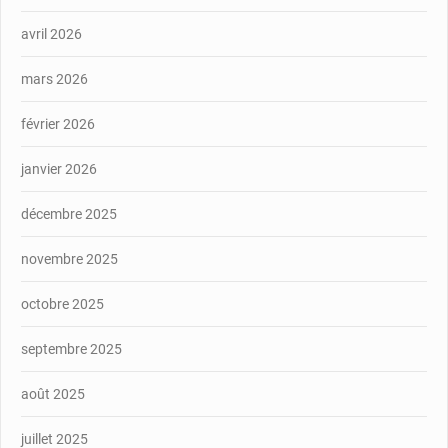
avril 2026
mars 2026
février 2026
janvier 2026
décembre 2025
novembre 2025
octobre 2025
septembre 2025
août 2025
juillet 2025