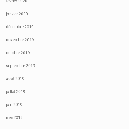
février 2020
janvier 2020
décembre 2019
novembre 2019
octobre 2019
septembre 2019
août 2019
juillet 2019
juin 2019
mai 2019