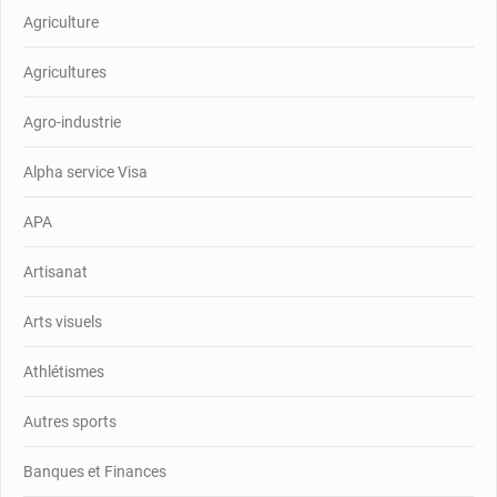
Agriculture
Agricultures
Agro-industrie
Alpha service Visa
APA
Artisanat
Arts visuels
Athlétismes
Autres sports
Banques et Finances