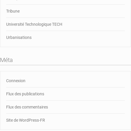
Tribune
Université Technologique TECH
Urbanisations
Méta
Connexion
Flux des publications
Flux des commentaires
Site de WordPress-FR