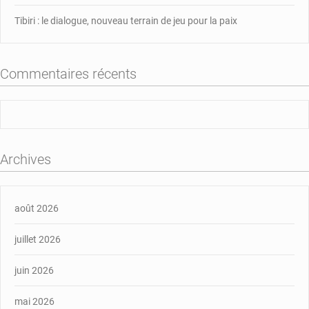
Tibiri : le dialogue, nouveau terrain de jeu pour la paix
Commentaires récents
Archives
août 2026
juillet 2026
juin 2026
mai 2026