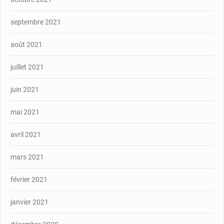
septembre 2021
août 2021
juillet 2021
juin 2021
mai 2021
avril 2021
mars 2021
février 2021
janvier 2021