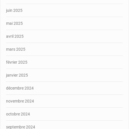
juin 2025
mai 2025
avril 2025
mars 2025
février 2025
janvier 2025
décembre 2024
novembre 2024
octobre 2024
septembre 2024