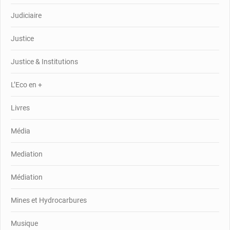
Judiciaire
Justice
Justice & Institutions
L’Eco en +
Livres
Média
Mediation
Médiation
Mines et Hydrocarbures
Musique