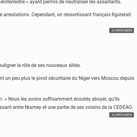
éroterrestre » ayant permis de neutraliser les assaillants.
nze arrestations. Cependant, un ressortissant français figurerait
© DRPIS/MDN
ouligner le rôle de ses nouveaux alliés.
nant un peu plus le pivot sécuritaire du Niger vers Moscou depuis
ion. « Nous les avons suffisamment écoutés aboyer, qu’ils
roissant entre Niamey et une partie de ses voisins de la CEDEAO.
© DRPIS/MDN