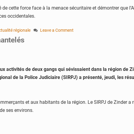
acité de cette force face à la menace sécuritaire et démontrer que
ces occidentales.
ctualité régionale
Leave a Comment
on
mantelés
Sahel
:
la
Force
unifiée
aux activités de deux gangs qui sévissaient dans la région de Z
de
gional de la Police Judiciaire (SIRPJ) a présenté, jeudi, les rés
l’AES
passe
à
la
ommerçants et aux habitants de la région. Le SIRPJ de Zinder a
vitesse
 de ses environs.
supérieure