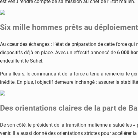
est venu rendre compte de sa mission au chef de l’État malien.
d’Ivoire
après
l’attaque
de
Six mille hommes prêts au déploiement
Niamey
Au cœur des échanges : l’état de préparation de cette force qui 
dispositifs déjà en place. Avec un effectif annoncé de
6 000 h
endeuillent le Sahel.
Par ailleurs, le commandant de la force a tenu à remercier le gén
inédite. En plus, l’objectif demeure inchangé : assurer la stabili
Des orientations claires de la part de 
De son côté, le président de la transition malienne a salué les « 
venir. Il a aussi donné des orientations strictes pour accélérer la 