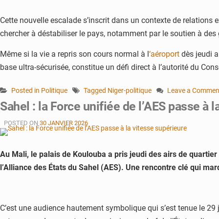
Cette nouvelle escalade s’inscrit dans un contexte de relations
chercher à déstabiliser le pays, notamment par le soutien à de
Même si la vie a repris son cours normal à l
‘aéroport
dès jeudi a
base ultra-sécurisée, constitue un défi direct à l’autorité du Con
Posted in
Politique
Tagged
Niger-politique
Leave a Commen
on
Sahel : la Force unifiée de l’AES passe à 
Niger
:
POSTED ON
30 JANVIER 2026
Tiani
accuse
la
Au Mali, le palais de Koulouba a pris jeudi des airs de quartie
France,
l’Alliance des États du Sahel (AES). Une rencontre clé qui ma
le
Bénin
et
la
C’est une audience hautement symbolique qui s’est tenue le 29 j
Côte