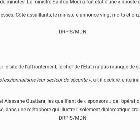
de minutes. Le ministre Salifou Modi a fait état d’une « riposte a
ns blessés. Côté assaillants, le ministère annonce vingt morts et o
r le site de l’affrontement, le chef de l’État n’a pas manqué de s
ofessionnalisme leur secteur de sécurité
», a-t-il déclaré, entéri
et Alassane Ouattara, les qualifiant de « sponsors » de l’opérat
lancé, dans une métaphore qui illustre l’isolement diplomatique c