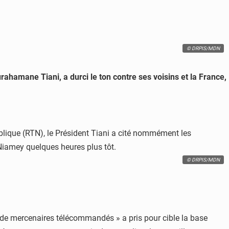
© DRPIS/MDN
rahamane Tiani, a durci le ton contre ses voisins et la France,
publique (RTN), le Président Tiani a cité nommément les
 Niamey quelques heures plus tôt.
© DRPIS/MDN
pe de mercenaires télécommandés » a pris pour cible la base