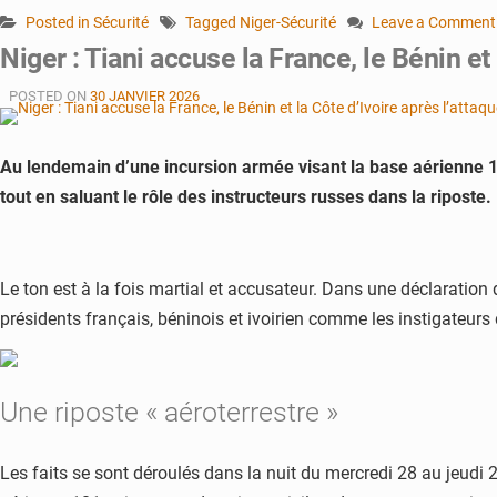
Posted in
Sécurité
Tagged
Niger-Sécurité
Leave a Comment
on
Niger : Tiani accuse la France, le Bénin et
Classement
Militaire
POSTED ON
30 JANVIER 2026
2026
:
Le
Au lendemain d’une incursion armée visant la base aérienne 101
Niger
tout en saluant le rôle des instructeurs russes dans la riposte.
5e
puissance
d’Afrique
de
Le ton est à la fois martial et accusateur. Dans une déclaration 
l’Ouest
présidents français, béninois et ivoirien comme les instigateurs
Une riposte « aéroterrestre »
Les faits se sont déroulés dans la nuit du mercredi 28 au jeudi 