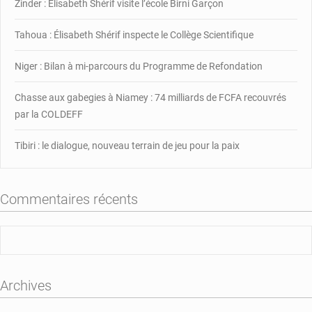
Zinder : Élisabeth Shérif visite l’école Birni Garçon
siège
de
la
Tahoua : Élisabeth Shérif inspecte le Collège Scientifique
mutuelle
de
Niger : Bilan à mi-parcours du Programme de Refondation
santé
Garde
Chasse aux gabegies à Niamey : 74 milliards de FCFA recouvrés
Nationale
par la COLDEFF
du
Niger-
Tibiri : le dialogue, nouveau terrain de jeu pour la paix
Police
Nationale
Commentaires récents
Archives