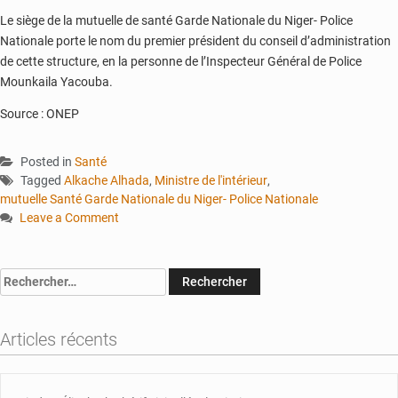
Le siège de la mutuelle de santé Garde Nationale du Niger- Police
Nationale porte le nom du premier président du conseil d’administration
de cette structure, en la personne de l’Inspecteur Général de Police
Mounkaila Yacouba.
Source : ONEP
Posted in
Santé
Tagged
Alkache Alhada
,
Ministre de l'intérieur
,
mutuelle Santé Garde Nationale du Niger- Police Nationale
Leave a Comment
on
Le
ministre
Rechercher :
de
l’intérieur
procède
Articles récents
à
l’inauguration
du